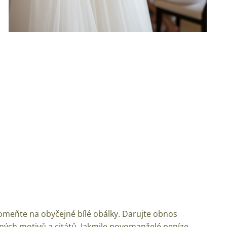
pomeňte na obyčejné bílé obálky. Darujte obnos
ných motivů a citátů. Jakmile novomanželé peníze