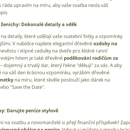
s ráda upravím na míru, aby vaše svatba nesla váš
pis.
 ženichy:
Dokonalé detaily a vděk
 detaily, které udělají vaše svatební fotky a vzpomínky
jšími. V nabídce najdete elegantní dřevěné
ozdoby na
evěstu i vtipné cedulky na dveře pro klidné ranní
ovským hitem je také dřevěné
poděkování rodičům za
– dojemný a trvalý dar, který řekne "děkuji" za vás. A aby
té na váš den krásnou vzpomínku, vyrábím dřevěné
gnetky
na míru, které skvěle poslouží jako dárek na
ebo "Save the Date".
ny: D
arujte peníze stylově
áni na svatbu a novomanželé si přejí finanční příspěvek? Za
vírované obálce na peníze
. Vybrat si můžete z mnoha krás