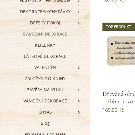
NÁUŠNICE - HANDMADE
DEKORACE/VYCHYTÁVKY
DĚTSKÝ POKOJ
TOP PRODUKT
SVATEBNÍ DEKORACE
KLÍČENKY
LÁTKOVÉ DEKORACE
VALENTÝN
ZÁLOŽKY DO KNIHY
ZÁVĚSY NA KLIKU
Dřevěná obál
- přání nov
VÁNOČNÍ DEKORACE
169,00
Kč
O NÁS
Blog
Přihlášení uživatele