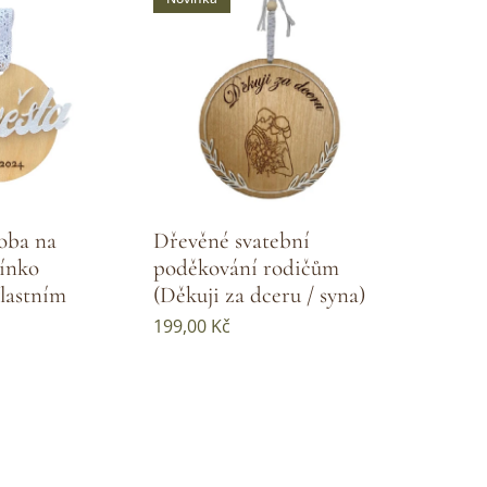
oba na
Dřevěné svatební
ínko
poděkování rodičům
vlastním
(Děkuji za dceru / syna)
199,00
Kč