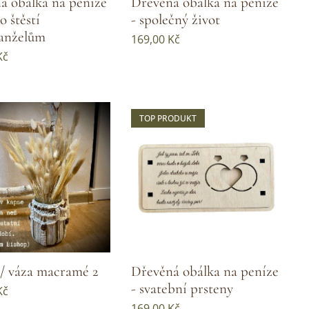
á obálka na peníze
Dřevěná obálka na peníze
 štěstí
- společný život
anželům
169,00
Kč
Kč
TOP PRODUKT
 / váza macramé 2
Dřevěná obálka na peníze
- svatební prsteny
Kč
169,00
Kč