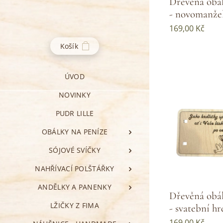
Dřevěná obál
- novomanže
169,00
Kč
Košík
ÚVOD
NOVINKY
PUDR LILLE
OBÁLKY NA PENÍZE
SÓJOVÉ SVÍČKY
NAHŘÍVACÍ POLŠTÁŘKY
ANDĚLKY A PANENKY
Dřevěná obál
LŽIČKY Z FIMA
- svatební hr
169,00
Kč