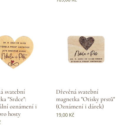
á svatební
Dřevěná svatební
ka "Srdce":
magnetka "Otisky prstů"
ální oznámení i
(Oznámení i dárek)
pro hosty
19,00
Kč
č