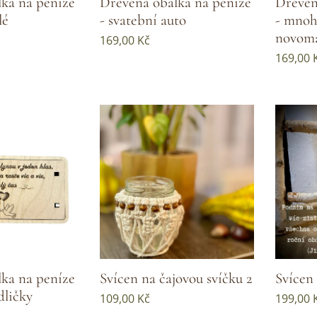
ka na peníze
Dřevěná obálka na peníze
Dřevěn
lé
- svatební auto
- mnoho
novom
169,00
Kč
169,00
ka na peníze
Svícen na čajovou svíčku 2
Svícen
dličky
109,00
Kč
199,00