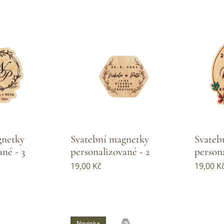
gnetky
Svatební magnetky
Svateb
ané - 3
personalizované - 2
person
19,00
Kč
19,00
K
Novinka