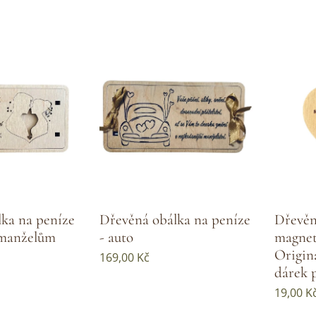
ka na peníze
Dřevěná obálka na peníze
Dřevěn
omanželům
- auto
magnet
Origin
169,00
Kč
dárek 
19,00
K