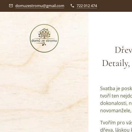
domuzestromu@gmail.com
722 012 474
Dřev
Detaily
Svatba je pos
tvoří ten nejdo
dokonalosti, n
novomanžele, 
Tvořím pro vás
dřeva, láskou