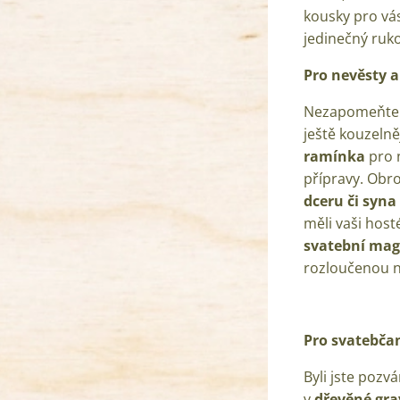
kousky pro vá
jedinečný ruko
Pro nevěsty a
Nezapomeňte na
ještě kouzelně
ramínka
pro n
přípravy. Obr
dceru či syna
měli vaši hos
svatební ma
rozloučenou n
Pro svatebča
Byli jste pozv
v
dřevěné gra