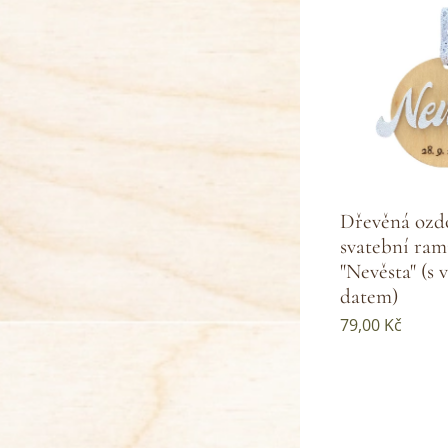
Dřevěná ozd
svatební ram
"Nevěsta" (s 
datem)
79,00
Kč