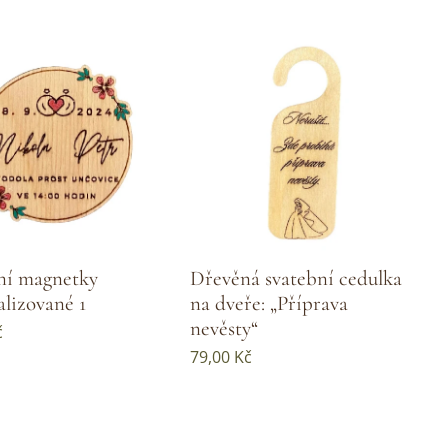
ní magnetky
Dřevěná svatební cedulka
alizované 1
na dveře: „Příprava
nevěsty“
č
79,00
Kč