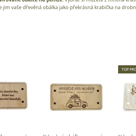
ane jim vaše dřevěná obálka jako překrásná krabička na dro
TOP PR