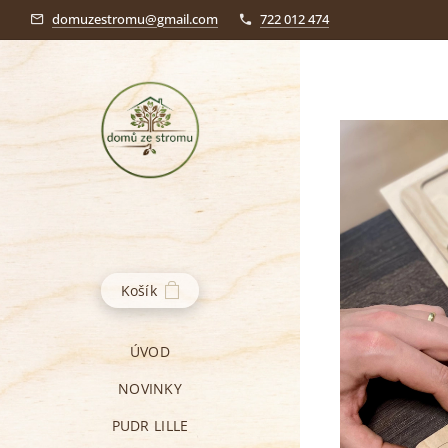
domuzestromu@gmail.com
722 012 474
Košík
ÚVOD
NOVINKY
PUDR LILLE