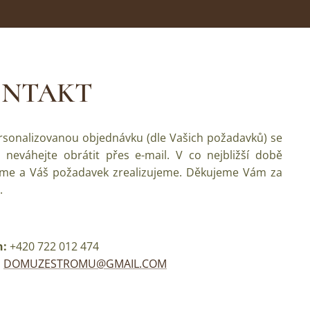
NTAKT
rsonalizovanou objednávku (dle Vašich požadavků) se
 neváhejte obrátit přes e-mail. V co nejbližší době
me a Váš požadavek zrealizujeme. Děkujeme Vám za
.
n:
+420 722 012 474
:
DOMUZESTROMU@GMAIL.COM