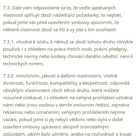
7.3. Dále vám odpovídáme za to, že vedle ujednaných
vlastností splňuje zboží následující požadavky; to neplatí,
pokud jsme vás před uzavřením smlouvy upozornili, že
některé vlastnosti zboží se liší a vy jste s tím souhlasili:
7.3.1. vhodné k účelu, k němuž se zboží tohoto druhu obvykle
používá, i s ohledem na práva třetích osob, právní předpisy,
technické normy nebo kodexy chování daného odvětví, není-li
technických norem,
7.3.2. množstvím, jakostí a dalšími vlastnostmi, včetně
životnosti, funkčnosti, kompatibility a bezpečnosti, odpovídá
obvyklým vlastnostem zboží téhož druhu, které můžete
rozumně očekávat, i s ohledem na veřejná prohlášení učiněná
námi nebo jinou osobou v témže smluvním řetězci, zejména
reklamou nebo označením; veřejným prohlášením nejsme
vázáni, pokud jsme si jej nebyli vědomi nebo bylo v době
uzavření smlouvy upraveno alespoň srovnatelným
způsobem, jakým bylo učiněno, anebo na rozhodnutí o koupi