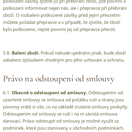
poškození zásilky zjistíte již při přebírání zboží, jste povinni o
poškození informovat nejen nás, ale i přepravce při přebírání
zboží. O rozbalení poškozené zásilky před jejím převzetím
můžete požádat přepravce a v případě, že zjistíte, že zboží
bylo poškozeno, nejste povinni jej od přepravce převzít.
5.8.
Balení zboží.
Pokud nebude ujednáno jinak, bude zboží
zabaleno způsobem vhodným pro jeho uchování a ochranu.
Právo na odstoupení od smlouvy
6.1.
Obecně o odstoupení od smlouvy.
Odstoupením od
uzavřené smlouvy se smlouva od počátku ruší a strany jsou
povinny vrátit si vše, co na základě zrušené smlouvy poskytly.
Odstoupením od smlouvy se ruší i na ní závislá smlouva
darovací. Právo odstoupit od smlouvy je možné využít za
podmínek, které jsou stanoveny v obchodních podmínkách,