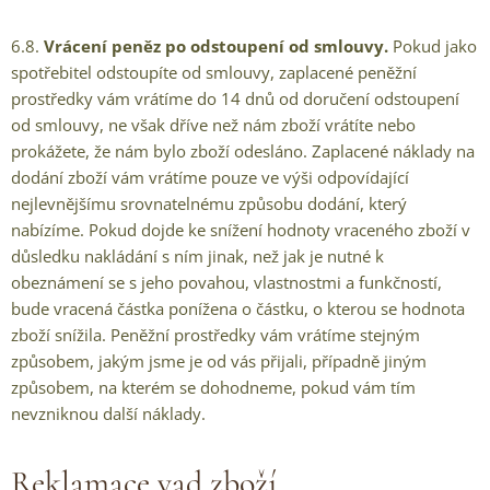
6.8.
Vrácení peněz po odstoupení od smlouvy.
Pokud jako
spotřebitel odstoupíte od smlouvy, zaplacené peněžní
prostředky vám vrátíme do 14 dnů od doručení odstoupení
od smlouvy, ne však dříve než nám zboží vrátíte nebo
prokážete, že nám bylo zboží odesláno. Zaplacené náklady na
dodání zboží vám vrátíme pouze ve výši odpovídající
nejlevnějšímu srovnatelnému způsobu dodání, který
nabízíme. Pokud dojde ke snížení hodnoty vraceného zboží v
důsledku nakládání s ním jinak, než jak je nutné k
obeznámení se s jeho povahou, vlastnostmi a funkčností,
bude vracená částka ponížena o částku, o kterou se hodnota
zboží snížila. Peněžní prostředky vám vrátíme stejným
způsobem, jakým jsme je od vás přijali, případně jiným
způsobem, na kterém se dohodneme, pokud vám tím
nevzniknou další náklady.
Reklamace vad zboží