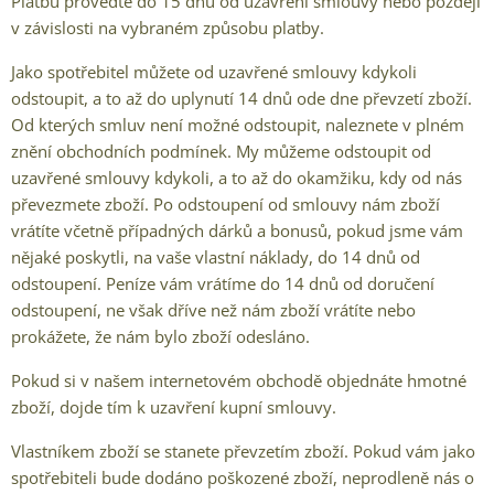
Platbu proveďte do 15 dnů od uzavření smlouvy nebo později
v závislosti na vybraném způsobu platby.
Jako spotřebitel můžete od uzavřené smlouvy kdykoli
odstoupit, a to až do uplynutí 14 dnů ode dne převzetí zboží.
Od kterých smluv není možné odstoupit, naleznete v plném
znění obchodních podmínek. My můžeme odstoupit od
uzavřené smlouvy kdykoli, a to až do okamžiku, kdy od nás
převezmete zboží. Po odstoupení od smlouvy nám zboží
vrátíte včetně případných dárků a bonusů, pokud jsme vám
nějaké poskytli, na vaše vlastní náklady, do 14 dnů od
odstoupení. Peníze vám vrátíme do 14 dnů od doručení
odstoupení, ne však dříve než nám zboží vrátíte nebo
prokážete, že nám bylo zboží odesláno.
Pokud si v našem internetovém obchodě objednáte hmotné
zboží, dojde tím k uzavření kupní smlouvy.
Vlastníkem zboží se stanete převzetím zboží. Pokud vám jako
spotřebiteli bude dodáno poškozené zboží, neprodleně nás o