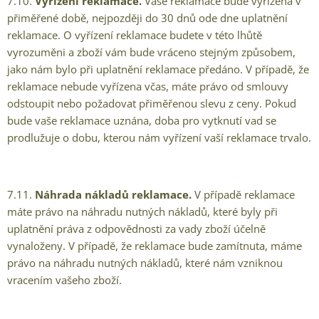
7.10.
Vyřízení reklamace.
Vaše reklamace bude vyřízena v
přiměřené době, nejpozději do 30 dnů ode dne uplatnění
reklamace. O vyřízení reklamace budete v této lhůtě
vyrozuměni a zboží vám bude vráceno stejným způsobem,
jako nám bylo při uplatnění reklamace předáno. V případě, že
reklamace nebude vyřízena včas, máte právo od smlouvy
odstoupit nebo požadovat přiměřenou slevu z ceny. Pokud
bude vaše reklamace uznána, doba pro vytknutí vad se
prodlužuje o dobu, kterou nám vyřízení vaší reklamace trvalo.
7.11.
Náhrada nákladů reklamace.
V případě reklamace
máte právo na náhradu nutných nákladů, které byly při
uplatnění práva z odpovědnosti za vady zboží účelně
vynaloženy. V případě, že reklamace bude zamítnuta, máme
právo na náhradu nutných nákladů, které nám vzniknou
vracením vašeho zboží.