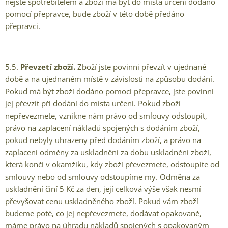
nejste spotřebitelem a zboží má být do místa určení dodáno
pomocí přepravce, bude zboží v této době předáno
přepravci.
5.5.
Převzetí zboží.
Zboží jste povinni převzít v ujednané
době a na ujednaném místě v závislosti na způsobu dodání.
Pokud má být zboží dodáno pomocí přepravce, jste povinni
jej převzít při dodání do místa určení. Pokud zboží
nepřevezmete, vznikne nám právo od smlouvy odstoupit,
právo na zaplacení nákladů spojených s dodáním zboží,
pokud nebyly uhrazeny před dodáním zboží, a právo na
zaplacení odměny za uskladnění za dobu uskladnění zboží,
která končí v okamžiku, kdy zboží převezmete, odstoupíte od
smlouvy nebo od smlouvy odstoupíme my. Odměna za
uskladnění činí 5 Kč za den, její celková výše však nesmí
převyšovat cenu uskladněného zboží. Pokud vám zboží
budeme poté, co jej nepřevezmete, dodávat opakovaně,
máme právo na úhradu nákladů spojených s opakovaným