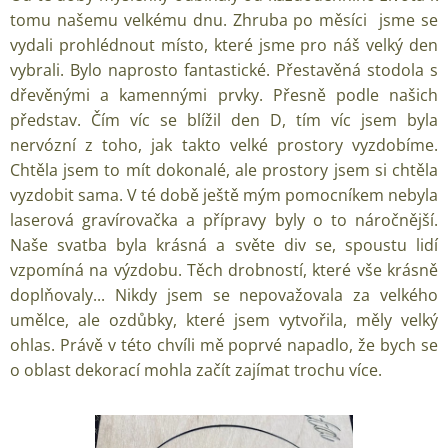
tomu našemu velkému dnu. Zhruba po měsíci jsme se
vydali prohlédnout místo, které jsme pro náš velký den
vybrali. Bylo naprosto fantastické. Přestavěná stodola s
dřevěnými a kamennými prvky. Přesně podle našich
představ. Čím víc se blížil den D, tím víc jsem byla
nervózní z toho, jak takto velké prostory vyzdobíme.
Chtěla jsem to mít dokonalé, ale prostory jsem si chtěla
vyzdobit sama. V té době ještě mým pomocníkem nebyla
laserová gravírovačka a přípravy byly o to náročnější.
Naše svatba byla krásná a světe div se, spoustu lidí
vzpomíná na výzdobu. Těch drobností, které vše krásně
doplňovaly... Nikdy jsem se nepovažovala za velkého
umělce, ale ozdůbky, které jsem vytvořila, měly velký
ohlas. Právě v této chvíli mě poprvé napadlo, že bych se
o oblast dekorací mohla začít zajímat trochu více.