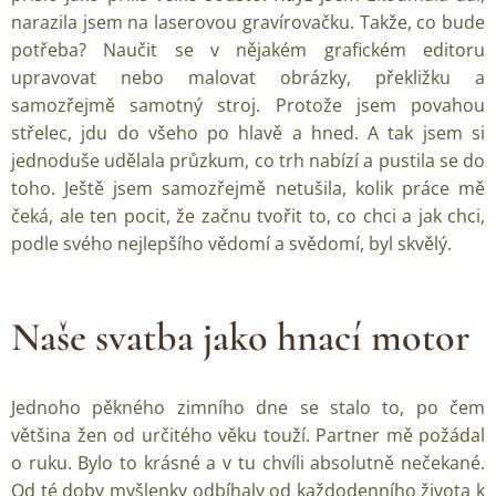
narazila jsem na laserovou gravírovačku. Takže, co bude
potřeba? Naučit se v nějakém grafickém editoru
upravovat nebo malovat obrázky, překližku a
samozřejmě samotný stroj. Protože jsem povahou
střelec, jdu do všeho po hlavě a hned. A tak jsem si
jednoduše udělala průzkum, co trh nabízí a pustila se do
toho. Ještě jsem samozřejmě netušila, kolik práce mě
čeká, ale ten pocit, že začnu tvořit to, co chci a jak chci,
podle svého nejlepšího vědomí a svědomí, byl skvělý.
Naše svatba jako hnací motor
Jednoho pěkného zimního dne se stalo to, po čem
většina žen od určitého věku touží. Partner mě požádal
o ruku. Bylo to krásné a v tu chvíli absolutně nečekané.
Od té doby myšlenky odbíhaly od každodenního života k