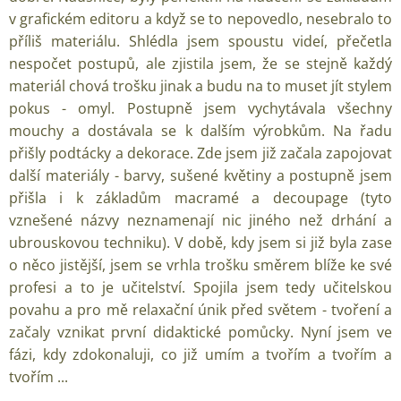
v grafickém editoru a když se to nepovedlo, nesebralo to
příliš materiálu. Shlédla jsem spoustu videí, přečetla
nespočet postupů, ale zjistila jsem, že se stejně každý
materiál chová trošku jinak a budu na to muset jít stylem
pokus - omyl. Postupně jsem vychytávala všechny
mouchy a dostávala se k dalším výrobkům. Na řadu
přišly podtácky a dekorace. Zde jsem již začala zapojovat
další materiály - barvy, sušené květiny a postupně jsem
přišla i k základům macramé a decoupage (tyto
vznešené názvy neznamenají nic jiného než drhání a
ubrouskovou techniku). V době, kdy jsem si již byla zase
o něco jistější, jsem se vrhla trošku směrem blíže ke své
profesi a to je učitelství. Spojila jsem tedy učitelskou
povahu a pro mě relaxační únik před světem - tvoření a
začaly vznikat první didaktické pomůcky. Nyní jsem ve
fázi, kdy zdokonaluji, co již umím a tvořím a tvořím a
tvořím ...