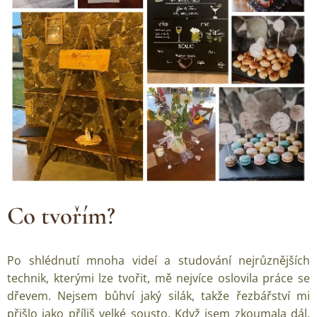
Co tvořím?
Po shlédnutí mnoha videí a studování nejrůznějších
technik, kterými lze tvořit, mě nejvíce oslovila práce se
dřevem. Nejsem bůhví jaký silák, takže řezbářství mi
přišlo jako příliš velké sousto. Když jsem zkoumala dál,