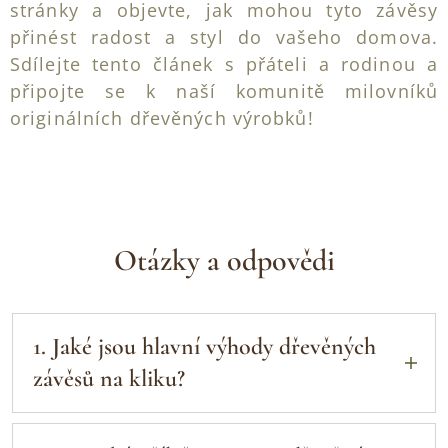
stránky a objevte, jak mohou tyto závěsy
přinést radost a styl do vašeho domova.
Sdílejte tento článek s přáteli a rodinou a
připojte se k naší komunitě milovníků
originálních dřevěných výrobků!
Otázky a odpovědi
1. Jaké jsou hlavní výhody dřevěných
závěsů na kliku?
Originalita a humor
: Přidávají osobitost
a zábavu do každodenního života.