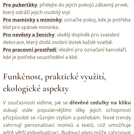
Pro puberťáky
: přidejte do jejich pokojů zábavný prvek,
který odráží jejich osobitý styl.
Pro maminky s miminky
:
označte pokoj, kde je potřeba
klid pro spánek miminka.
Pro nevěsty a ženichy
: skvělý doplněk pro svatební
dekorace, který dodá osobní dotek každé svatbě.
Pro pracovní prostředí
:
ideální pro označení kanceláří,
kde je potřeba soustředění a klid.
Funkčnost, praktické využití,
ekologické aspekty
V současnosti vidíme, jak se
dřevěné cedulky na kliku
stávají stále populárnějšími díky jejich schopnosti
přizpůsobit se různým stylům a potřebám. Nové trendy
zahrnují personalizaci motivů a textů, což umožňuje
ještě větší individualizaci. Budoucí vývoj může zahrnovat