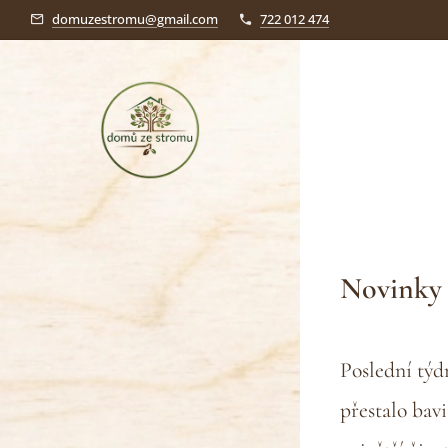
domuzestromu@gmail.com
722 012 474
Novinky 
Poslední týdn
přestalo bav