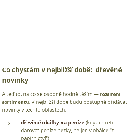
Co chystám v nejbližší době: dřevěné
novinky
A teď to, na co se osobně hodně těším —
rozšíření
. V nejbližší době budu postupně přidávat
sortimentu
novinky v těchto oblastech:
dřevěné obálky na peníze
(když chcete
darovat peníze hezky, ne jen v obálce "z
papírnictví")