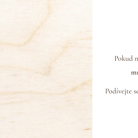
Pokud n
mr
Podívejte s