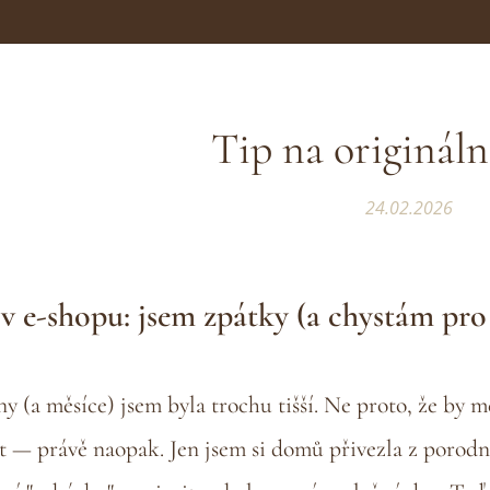
Tip na origináln
24.02.2026
v e-shopu: jsem zpátky (a chystám pro
y (a měsíce) jsem byla trochu tišší. Ne proto, že by m
it — právě naopak. Jen jsem si domů přivezla z porodn