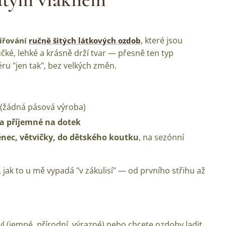
, které jsou
iřování
ručně šitých látkových ozdob
čké, lehké a krásně drží tvar — přesně ten typ
u "jen tak", bez velkých změn.
 (žádná pásová výroba)
a příjemné na dotek
nec, větvičky, do dětského koutku
, na sezónní
te, jak to u mě vypadá "v zákulisí" — od prvního střihu až
yl (jemné, přírodní, výrazné) nebo chcete ozdoby ladit