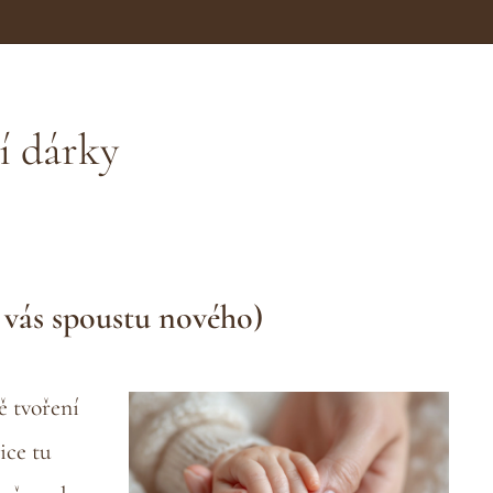
í dárky
 vás spoustu nového)
ě tvoření
ice tu