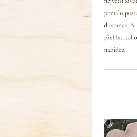
největší živo
pomalu postu
dekorace.
A 
přehled toho 
.
nabídce