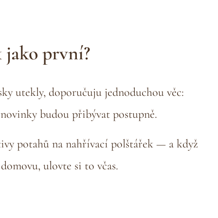
 jako první?
sky utekly, doporučuju jednoduchou věc:
novinky budou přibývat postupně.
ivy potahů na nahřívací polštářek — a když
domovu, ulovte si to včas.