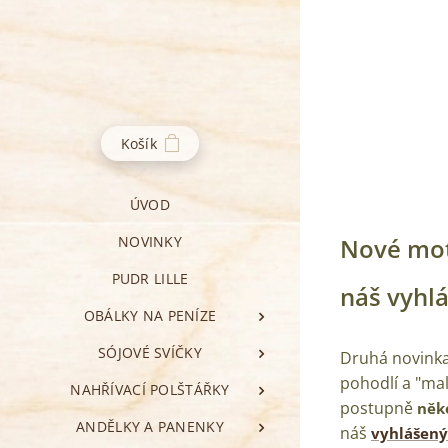
Košík
ÚVOD
NOVINKY
Nové mot
PUDR LILLE
náš vyhlá
OBÁLKY NA PENÍZE
SÓJOVÉ SVÍČKY
Druhá novinka 
pohodlí a "mal
NAHŘÍVACÍ POLŠTÁŘKY
postupně
něk
ANDĚLKY A PANENKY
náš
vyhlášený