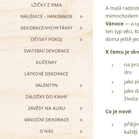
LŽIČKY Z FIMA
A malá radostn
mimochode
NÁUŠNICE - HANDMADE
Vánoce
— a up
DEKORACE/VYCHYTÁVKY
ten typ věci, 
doma ještě jed
DĚTSKÝ POKOJ
SVATEBNÍ DEKORACE
K čemu je skv
KLÍČENKY
na pro
dni
LÁTKOVÉ DEKORACE
jako p
VALENTÝN
jako d
ZÁLOŽKY DO KNIHY
života
ZÁVĚSY NA KLIKU
Co je nové:
VÁNOČNÍ DEKORACE
přibýv
O NÁS
každý 