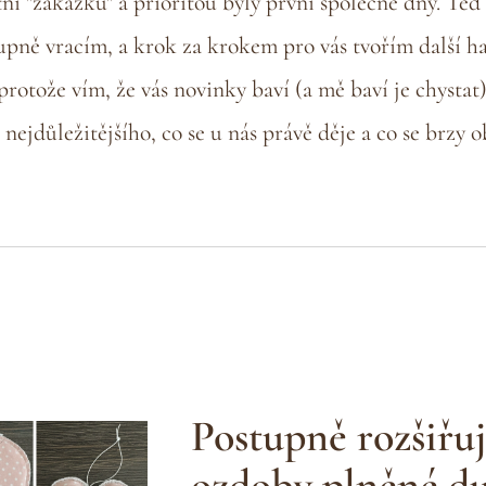
tní "zakázku" a prioritou byly první společné dny. Teď 
pně vracím, a krok za krokem pro vás tvořím další 
protože vím, že vás novinky baví (a mě baví je chystat)
nejdůležitějšího, co se u nás právě děje a co se brzy o
Postupně rozšiřuj
ozdoby plněné d