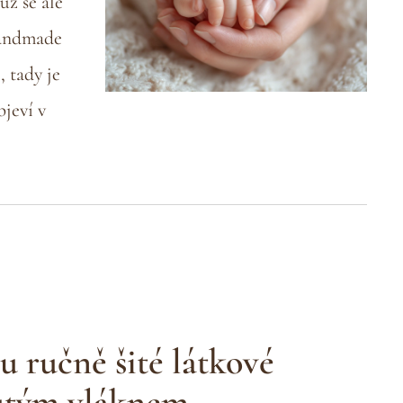
už se ale
handmade
, tady je
bjeví v
u ručně šité látkové
utým vláknem