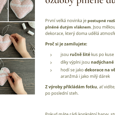
První velká novinka je
postupné rozš
. Jsou měkou
plněné dutým vláknem
dekorace, který doma udělá atmosfér
Proč si je zamilujete:
jsou
ručně šité
kus po kuse
díky výplni jsou
nadýchané 
hodí se jako
dekorace na vě
aranžmá i jako milý dárek
Z výroby přikládám fotku
, ať vidí
po poslední steh.
Pokud máte rádi konkrétní barvy, st