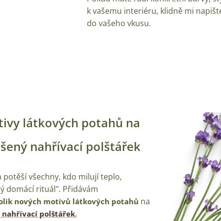
k vašemu interiéru, klidně mi napiš
do vašeho vkusu.
ivy látkových potahů na
šený nahřívací polštářek
potěší všechny, kdo milují teplo,
ý domácí rituál". Přidávám
na
olik nových motivů látkových potahů
.
 nahřívací polštářek