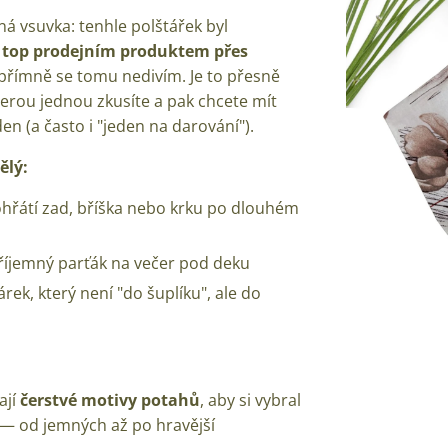
á vsuvka: tenhle polštářek byl
m
top prodejním produktem přes
římně se tomu nedivím. Je to přesně
kterou jednou zkusíte a pak chcete mít
en (a často i "jeden na darování").
ělý:
hřátí zad, bříška nebo krku po dlouhém
říjemný parťák na večer pod deku
árek, který není "do šuplíku", ale do
ají
čerstvé motivy potahů
, aby si vybral
— od jemných až po hravější