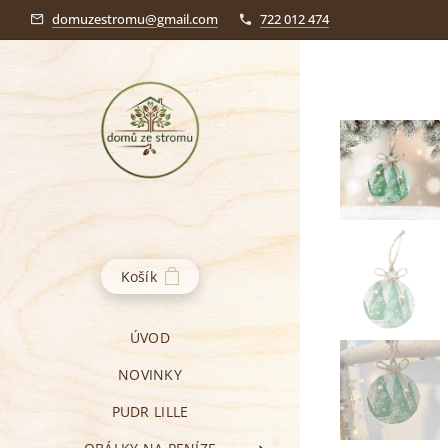
domuzestromu@gmail.com
722 012 474
Košík
ÚVOD
NOVINKY
PUDR LILLE