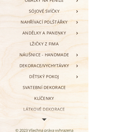
OBÁLKY NA PENÍZE
SÓJOVÉ SVÍČKY
NAHŘÍVACÍ POLŠTÁŘKY
ANDĚLKY A PANENKY
LŽIČKY Z FIMA
NÁUŠNICE - HANDMADE
DEKORACE/VYCHYTÁVKY
DĚTSKÝ POKOJ
SVATEBNÍ DEKORACE
KLÍČENKY
LÁTKOVÉ DEKORACE
VALENTÝN
© 2023 Všechna práva vyhrazena
ZÁLOŽKY DO KNIHY