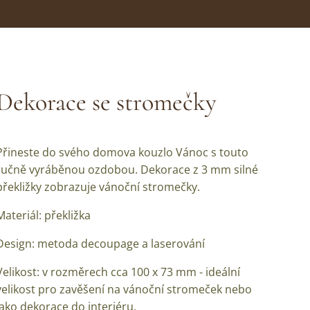
Dekorace se stromečky
Přineste do svého domova kouzlo Vánoc s touto
ručně vyráběnou ozdobou. Dekorace z 3 mm silné
překližky zobrazuje vánoční stromečky.
Materiál: překližka
Design: metoda decoupage a laserování
Velikost: v rozměrech cca 100 x 73 mm - ideální
velikost pro zavěšení na vánoční stromeček nebo
jako dekorace do interiéru.