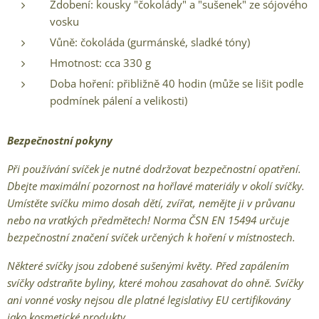
Zdobení: kousky "čokolády" a "sušenek" ze sójového
vosku
Vůně: čokoláda (gurmánské, sladké tóny)
Hmotnost: cca 330 g
Doba hoření: přibližně 40 hodin (může se lišit podle
podmínek pálení a velikosti)
Bezpečnostní pokyny
Při používání svíček je nutné dodržovat bezpečnostní opatření.
Dbejte maximální pozornost na hořlavé materiály v okolí svíčky.
Umístěte svíčku mimo dosah dětí, zvířat, nemějte ji v průvanu
nebo na vratkých předmětech! Norma ČSN EN 15494 určuje
bezpečnostní značení svíček určených k hoření v místnostech.
Některé svíčky jsou zdobené sušenými květy. Před zapálením
svíčky odstraňte byliny, které mohou zasahovat do ohně. Svíčky
ani vonné vosky nejsou dle platné legislativy EU certifikovány
jako kosmetické produkty.