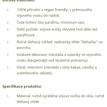
Klíčové vlastnosti:
100% přírodní a vegan friendly: z prémiového
sójového vosku do nádob.
Čisté hoření: bez parafínu, minimum sazí.
Delší požitek: sójové svíčky obvykle hoří déle než
parafínové.
Ručně šlehaný vzhled: realistický efekt "šlehačky" na
povrchu.
Voskové dekorace: čokoláda a sušenky ze sójového
vosku (bezpečnější než skutečné potraviny).
Vůně: intenzivní čokoláda s tóny kakaa, vanilky a
sušenkového základu.
Specifikace produktu:
Materiál: ručně vyráběná sójová svíčka do skla, ručně
šlehaný vršek