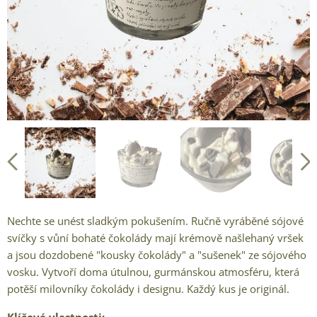
Nechte se unést sladkým pokušením. Ručně vyráběné sójové
svíčky s vůní bohaté čokolády mají krémově našlehaný vršek
a jsou dozdobené "kousky čokolády" a "sušenek" ze sójového
vosku. Vytvoří doma útulnou, gurmánskou atmosféru, která
potěší milovníky čokolády i designu. Každý kus je originál.