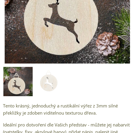
Tento krásný, jednoduchý a rustikální výřez z 3mm silné
překližky je zdoben viditelnou texturou dřeva.
Ideální pro dotvoření dle Vašich představ - můžete jej nabarvit
(patstelky, fixy, akrylové barvy), přidat nápis, nalepit jiné