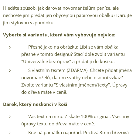
Hledáte způsob, jak darovat novomanželům peníze, ale
nechcete jim předat jen obyčejnou papírovou obálku? Darujte
jim stylovou vzpomínku.
Vyberte si variantu, která vám vyhovuje nejvíce:
✨ Přesně jako na obrázku: Líbí se vám obálka
přesně v tomto designu? Stačí dole zvolit variantu
"Univerzální/bez úprav" a přidat ji do košíku.
✨ S vlastním textem (ZDARMA): Chcete přidat jména
novomanželů, datum svatby nebo osobní vzkaz?
Zvolte variantu "S vlastním jménem/texty". Úpravy
do dřeva máte v ceně.
Dárek, který neskončí v koši
✅ Váš text na míru: Získáte 100% originál. Všechny
úpravy textu do dřeva máte v ceně.
✅ Krásná památka napořád: Poctivá 3mm březová