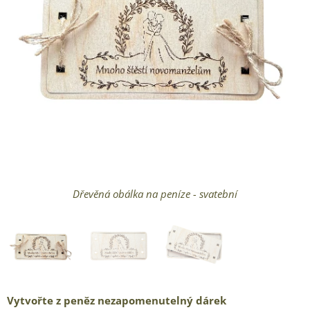
Dřevěná obálka na peníze - svatební
Dřevěná obálka na peníze - svatební
Dřevěná obálka na peníze - svatební
Vytvořte z peněz nezapomenutelný dárek