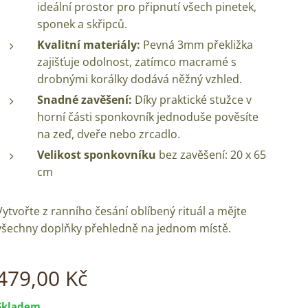
ideální prostor pro připnutí všech pinetek,
sponek a skřipců.
Kvalitní materiály:
Pevná 3mm překližka
zajišťuje odolnost, zatímco macramé s
drobnými korálky dodává něžný vzhled.
Snadné zavěšení:
Díky praktické stužce v
horní části sponkovník jednoduše pověsíte
na zeď, dveře nebo zrcadlo.
Velikost sponkovníku
bez zavěšení: 20 x 65
cm
Vytvořte z ranního česání oblíbený rituál a mějte
všechny doplňky přehledně na jednom místě.
479,00
Kč
Skladem