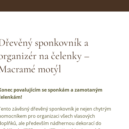
Dřevěný sponkovník a
organizér na čelenky –
Macramé motýl
Konec povalujícím se sponkám a zamotaným
čelenkám!
🦋
Tento závěsný dřevěný sponkovník je nejen chytrým
pomocníkem pro organizaci všech vlasových
doplňků, ale především nádhernou dekorací do