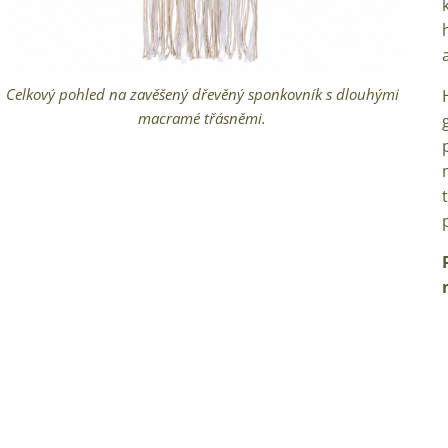
Celkový pohled na zavěšený dřevěný sponkovník s dlouhými
Detailní pohled na dřevěnou desku sponkovníku s
gravírovaným motýlem a výřezy.
macramé třásněmi.