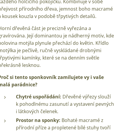
každého holčičího pokojíčku. Kombinuje v sobě
hřejivost přírodního dřeva, jemnost boho macramé
a kousek kouzla v podobě třpytivých detailů.
Horní dřevěná část je precizně vyřezána a
gravírována. Její dominantou je nádherný motiv, kde
polovina motýla plynule přechází do květin. Křídlo
motýlka je pečlivě, ručně vyskládané drobnými
třpytivými kamínky, které se na denním světle
překrásně lesknou.
Proč si tento sponkovník zamilujete vy i vaše
malá parádnice?
Chytré uspořádání:
Dřevěné výřezy slouží
k pohodlnému zasunutí a vystavení pevných
i látkových čelenek.
Prostor na sponky:
Bohaté macramé z
přírodní příze a propletené bílé stuhy tvoří