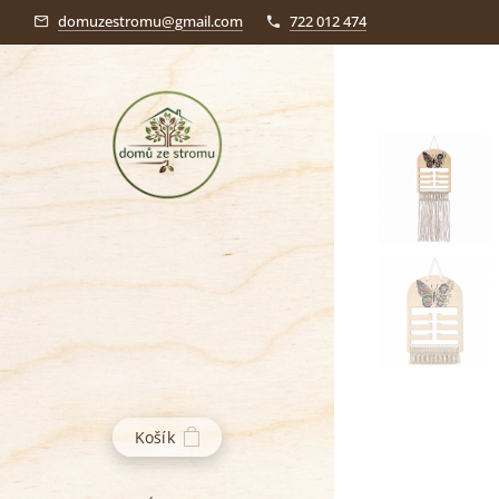
domuzestromu@gmail.com
722 012 474
Košík