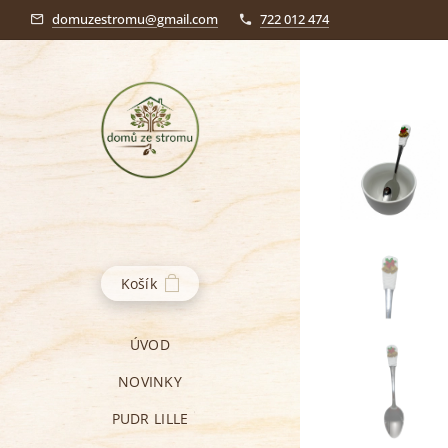
domuzestromu@gmail.com
722 012 474
Košík
ÚVOD
NOVINKY
PUDR LILLE