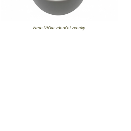
Fimo lžička vánoční zvonky
Fimo lžička vyrobeno v ČR
Fimo lžičky handmade