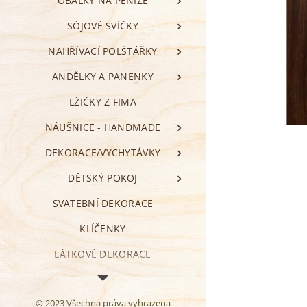
OBÁLKY NA PENÍZE
SÓJOVÉ SVÍČKY
NAHŘÍVACÍ POLŠTÁŘKY
ANDĚLKY A PANENKY
LŽIČKY Z FIMA
NÁUŠNICE - HANDMADE
DEKORACE/VYCHYTÁVKY
DĚTSKÝ POKOJ
SVATEBNÍ DEKORACE
KLÍČENKY
LÁTKOVÉ DEKORACE
VALENTÝN
© 2023 Všechna práva vyhrazena
ZÁLOŽKY DO KNIHY