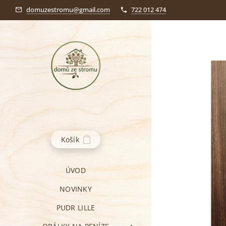
domuzestromu@gmail.com
722 012 474
Košík
ÚVOD
NOVINKY
PUDR LILLE