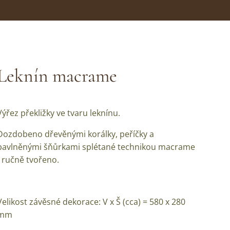
Leknín macrame
Výřez překližky ve tvaru leknínu.
Dozdobeno dřevěnými korálky, peříčky a
bavlněnými šňůrkami splétané technikou macrame
- ručně tvořeno.
Velikost závěsné dekorace: V x Š (cca) = 580 x 280
mm