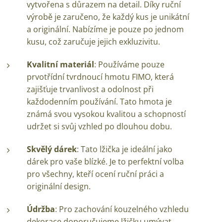
vytvořena s důrazem na detail. Díky ruční
výrobě je zaručeno, že každý kus je unikátní
a originální. Nabízíme je pouze po jednom
kusu, což zaručuje jejich exkluzivitu.
Kvalitní materiál
: Používáme pouze
prvotřídní tvrdnoucí hmotu FIMO, která
zajišťuje trvanlivost a odolnost při
každodenním používání. Tato hmota je
známá svou vysokou kvalitou a schopností
udržet si svůj vzhled po dlouhou dobu.
Skvělý dárek
: Tato lžička je ideální jako
dárek pro vaše blízké. Je to perfektní volba
pro všechny, kteří ocení ruční práci a
originální design.
Údržba
: Pro zachování kouzelného vzhledu
dekorace doporučujeme lžičku umývat