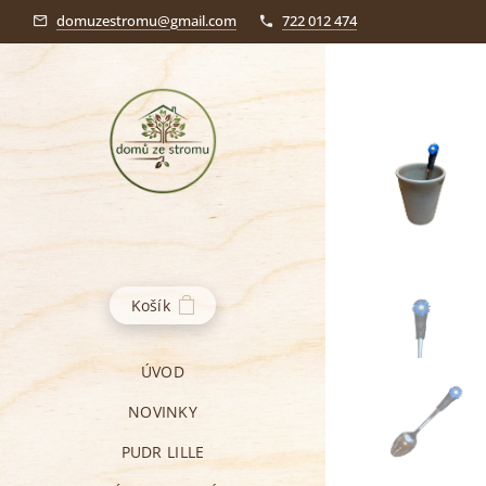
domuzestromu@gmail.com
722 012 474
Košík
ÚVOD
NOVINKY
PUDR LILLE