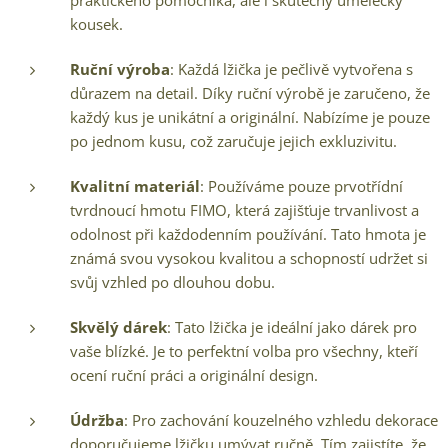
praktického pomocníka, ale i skutečný umělecký
kousek.
Ruční výroba
: Každá lžička je pečlivě vytvořena s
důrazem na detail. Díky ruční výrobě je zaručeno, že
každý kus je unikátní a originální. Nabízíme je pouze
po jednom kusu, což zaručuje jejich exkluzivitu.
Kvalitní materiál
: Používáme pouze prvotřídní
tvrdnoucí hmotu FIMO, která zajišťuje trvanlivost a
odolnost při každodenním používání. Tato hmota je
známá svou vysokou kvalitou a schopností udržet si
svůj vzhled po dlouhou dobu.
Skvělý dárek
: Tato lžička je ideální jako dárek pro
vaše blízké. Je to perfektní volba pro všechny, kteří
ocení ruční práci a originální design.
Údržba
: Pro zachování kouzelného vzhledu dekorace
doporučujeme lžičku umývat ručně. Tím zajistíte, že