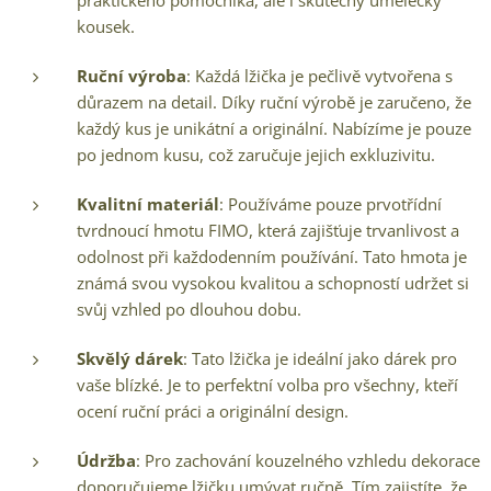
praktického pomocníka, ale i skutečný umělecký
kousek.
Ruční výroba
: Každá lžička je pečlivě vytvořena s
důrazem na detail. Díky ruční výrobě je zaručeno, že
každý kus je unikátní a originální. Nabízíme je pouze
po jednom kusu, což zaručuje jejich exkluzivitu.
Kvalitní materiál
: Používáme pouze prvotřídní
tvrdnoucí hmotu FIMO, která zajišťuje trvanlivost a
odolnost při každodenním používání. Tato hmota je
známá svou vysokou kvalitou a schopností udržet si
svůj vzhled po dlouhou dobu.
Skvělý dárek
: Tato lžička je ideální jako dárek pro
vaše blízké. Je to perfektní volba pro všechny, kteří
ocení ruční práci a originální design.
Údržba
: Pro zachování kouzelného vzhledu dekorace
doporučujeme lžičku umývat ručně. Tím zajistíte, že