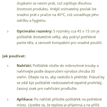
slupkami se nesmí prát, což zajišťuje dlouhou
životnost produktu. Vnější snímatelný povlak lze
snadno prát v pračce na 40°C, což usnadňuje jeho
údržbu a hygienu.
Optimální rozměry:
S rozměry cca 45 x 15 cm je
polštářek dostatečně velký, aby pokryl potřebné
partie těla, a zároveň kompaktní pro snadné použití.
Jak používat:
Nahřátí:
Polštářek vložte do mikrovlnné trouby a
nahřívejte podle doporučení výrobce zhruba 30
vteřin. Dbejte na to, aby nedošlo k přehřátí. Pokud by
se zdál být polštářek nedostatečně tepelně prohřátý,
časový úsek pro nahřívání prodlužte.
Aplikace:
Po nahřátí přiložte polštářek na potřebné
místo. Ujistěte se, že teplota je příjemná a ne příliš