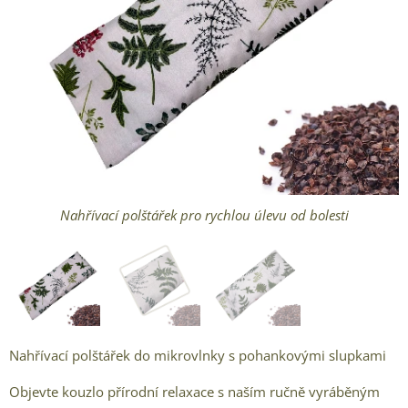
Nahřívací polštářek pro rychlou úlevu od bolesti
Nahřívací polštářek kapradí detail
Nahřívací polštářek zadní strana
Nahřívací polštářek do mikrovlnky s pohankovými slupkami
Objevte kouzlo přírodní relaxace s naším ručně vyráběným