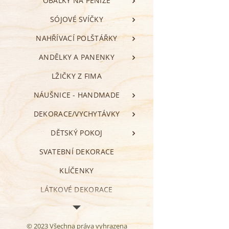
OBÁLKY NA PENÍZE
SÓJOVÉ SVÍČKY
NAHŘÍVACÍ POLŠTÁŘKY
ANDĚLKY A PANENKY
LŽIČKY Z FIMA
NÁUŠNICE - HANDMADE
DEKORACE/VYCHYTÁVKY
DĚTSKÝ POKOJ
SVATEBNÍ DEKORACE
KLÍČENKY
LÁTKOVÉ DEKORACE
VALENTÝN
© 2023 Všechna práva vyhrazena
ZÁLOŽKY DO KNIHY