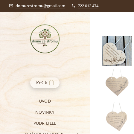
domuzestromu@gmail.com
722 012 474
Košík
ÚVOD
NOVINKY
PUDR LILLE