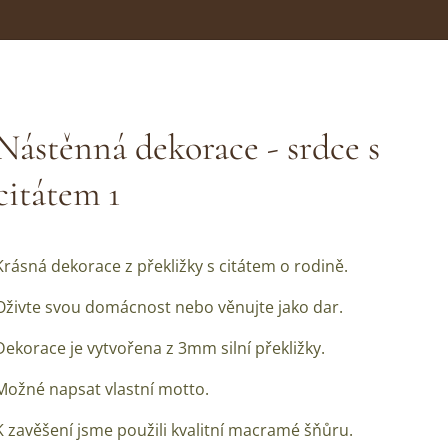
Nástěnná dekorace - srdce s
citátem 1
Krásná dekorace z překližky s citátem o rodině.
Oživte svou domácnost nebo věnujte jako dar.
Dekorace je vytvořena z 3mm silní překližky.
Možné napsat vlastní motto.
K zavěšení jsme použili kvalitní macramé šňůru.