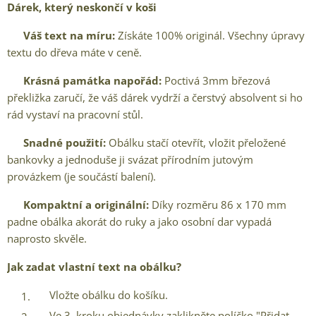
Dárek, který neskončí v koši
✅
Váš text na míru:
Získáte 100% originál. Všechny úpravy
textu do dřeva máte v ceně.
✅
Krásná památka napořád:
Poctivá 3mm březová
překližka zaručí, že váš dárek vydrží a čerstvý absolvent si ho
rád vystaví na pracovní stůl.
✅
Snadné použití:
Obálku stačí otevřít, vložit přeložené
bankovky a jednoduše ji svázat přírodním jutovým
provázkem (je součástí balení).
✅
Kompaktní a originální:
Díky rozměru 86 x 170 mm
padne obálka akorát do ruky a jako osobní dar vypadá
naprosto skvěle.
Jak zadat vlastní text na obálku?
Vložte obálku do košíku.
Ve 3. kroku objednávky zaklikněte políčko "Přidat