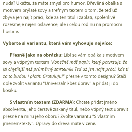
nuda? Ukažte, že máte smysl pro humor. Dřevěná obálka s
motivem brýlaté sovy a trefným textem o tom, že teď už
zbývá jen najít práci, kde za ten titul i zaplatí, spolehlivě
rozesměje nejen oslavence, ale i celou rodinu na promoční
hostině.
Vyberte si variantu, která vám vyhovuje nejvíce:
✨
Přesně jako na obrázku:
Líbí se vám obálka s motivem
sovy a vtipným textem
"Konečně máš papír, který potvrzuje, že
jsi chytřejší než průměrný smrtelník! Teď už jen najít práci, kde ti
za to budou i platit. Gratuluju!"
přesně v tomto designu? Stačí
dole zvolit variantu "Univerzální/bez úprav" a přidat ji do
košíku.
✨
S vlastním textem (ZDARMA):
Chcete přidat jméno
absolventa, jeho čerstvě získaný titul, nebo vtipný text upravit
přesně na míru jeho oboru? Zvolte variantu "S vlastním
jménem/texty". Úpravy do dřeva máte v ceně.