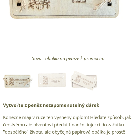
Originální způsob předání peněz k promocím
Sova - obálka na peníze k promocím
Dřevěná obálka na peníze
Vytvořte z peněz nezapomenutelný dárek
Konečně mají v ruce ten vysněný diplom! Hledáte způsob, jak
čerstvému absolventovi předat finanční injekci do začátku
"dospělého" života, ale obyčejná papírová obálka je prostě