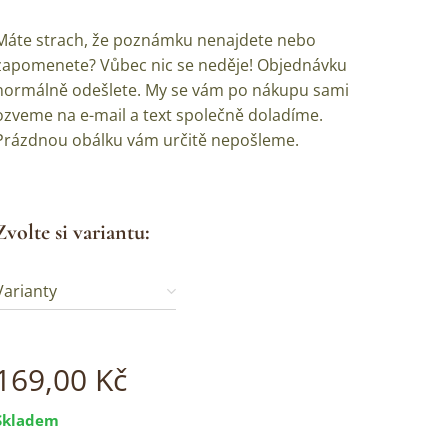
Máte strach, že poznámku nenajdete nebo
zapomenete? Vůbec nic se neděje! Objednávku
normálně odešlete. My se vám po nákupu sami
ozveme na e-mail a text společně doladíme.
Prázdnou obálku vám určitě nepošleme.
Zvolte si variantu:
Varianty
169,00
Kč
Skladem