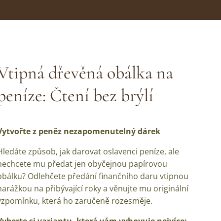
Vtipná dřevěná obálka na
peníze: Čtení bez brýlí
Vytvořte z peněz nezapomenutelný dárek
Hledáte způsob, jak darovat oslavenci peníze, ale
nechcete mu předat jen obyčejnou papírovou
obálku? Odlehčete předání finančního daru vtipnou
narážkou na přibývající roky a věnujte mu originální
vzpomínku, která ho zaručeně rozesměje.