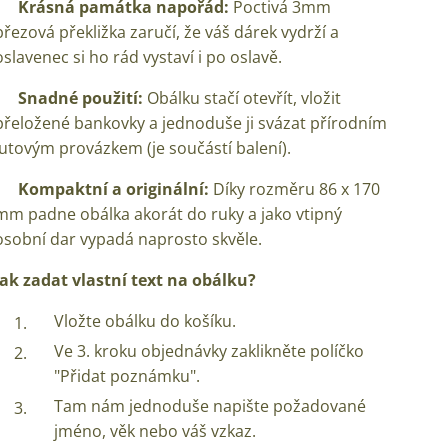
✅
Krásná památka napořád:
Poctivá 3mm
březová překližka zaručí, že váš dárek vydrží a
oslavenec si ho rád vystaví i po oslavě.
✅
Snadné použití:
Obálku stačí otevřít, vložit
přeložené bankovky a jednoduše ji svázat přírodním
jutovým provázkem (je součástí balení).
✅
Kompaktní a originální:
Díky rozměru 86 x 170
mm padne obálka akorát do ruky a jako vtipný
osobní dar vypadá naprosto skvěle.
Jak zadat vlastní text na obálku?
Vložte obálku do košíku.
Ve 3. kroku objednávky zaklikněte políčko
"Přidat poznámku".
Tam nám jednoduše napište požadované
jméno, věk nebo váš vzkaz.