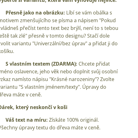
Vyberte si variantu, která vám vyhovuje nejvíce:
✨
Přesně jako na obrázku:
Líbí se vám obálka s
motivem zmenšujícího se písma a nápisem "Pokud
zvládneš přečíst tento text bez brýlí, není to s tebou
ještě tak zlé" přesně v tomto designu? Stačí dole
zvolit variantu "Univerzální/bez úprav" a přidat ji do
košíku.
✨
S vlastním textem (ZDARMA):
Chcete přidat
jméno oslavence, jeho věk nebo doplnit svůj osobní
vzkaz namísto nápisu "Krásné narozeniny"? Zvolte
variantu "S vlastním jménem/texty". Úpravy do
dřeva máte v ceně.
Dárek, který neskončí v koši
✅
Váš text na míru:
Získáte 100% originál.
Všechny úpravy textu do dřeva máte v ceně.