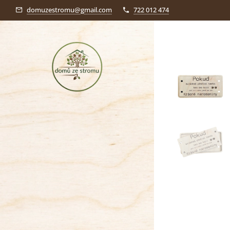
domuzestromu@gmail.com
722 012 474