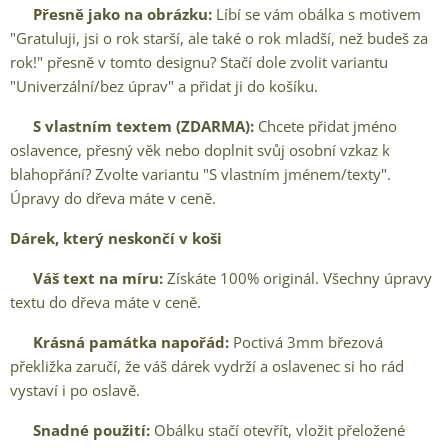
✨
Přesně jako na obrázku:
Líbí se vám obálka s motivem
"Gratuluji, jsi o rok starší, ale také o rok mladší, než budeš za
rok!" přesně v tomto designu? Stačí dole zvolit variantu
"Univerzální/bez úprav" a přidat ji do košíku.
✨
S vlastním textem (ZDARMA):
Chcete přidat jméno
oslavence, přesný věk nebo doplnit svůj osobní vzkaz k
blahopřání? Zvolte variantu "S vlastním jménem/texty".
Úpravy do dřeva máte v ceně.
Dárek, který neskončí v koši
✅
Váš text na míru:
Získáte 100% originál. Všechny úpravy
textu do dřeva máte v ceně.
✅
Krásná památka napořád:
Poctivá 3mm březová
překližka zaručí, že váš dárek vydrží a oslavenec si ho rád
vystaví i po oslavě.
✅
Snadné použití:
Obálku stačí otevřít, vložit přeložené