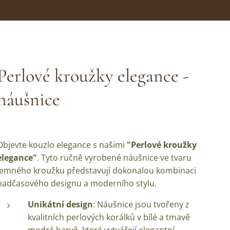
Perlové kroužky elegance -
náušnice
Objevte kouzlo elegance s našimi
"Perlové kroužky
elegance"
. Tyto ručně vyrobené náušnice ve tvaru
jemného kroužku představují dokonalou kombinaci
nadčasového designu a moderního stylu.
Unikátní design
: Náušnice jsou tvořeny z
kvalitních perlových korálků v bílé a tmavě