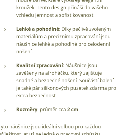
modré barvě, které vytvářejí elegantní
kroužek. Tento design přináší do vašeho
vzhledu jemnost a sofistikovanost.
Lehké a pohodlné
: Díky pečlivě zvoleným
materiálům a preciznímu zpracování jsou
náušnice lehké a pohodlné pro celodenní
nošení.
Kvalitní zpracování
: Náušnice jsou
zavěšeny na afroháčku, který zajišťuje
snadné a bezpečné nošení. Součástí balení
je také pár silikonových puzetek zdarma pro
extra bezpečnost.
Rozměry
: průměr cca
2 cm
Tyto náušnice jsou ideální volbou pro každou
příležitost, ať už se jedná o pracovní schůzku,