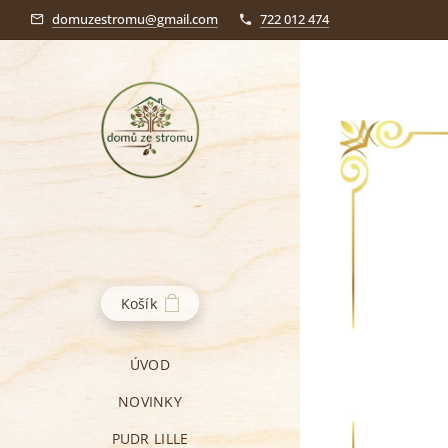
domuzestromu@gmail.com
722 012 474
Košík
ÚVOD
NOVINKY
PUDR LILLE