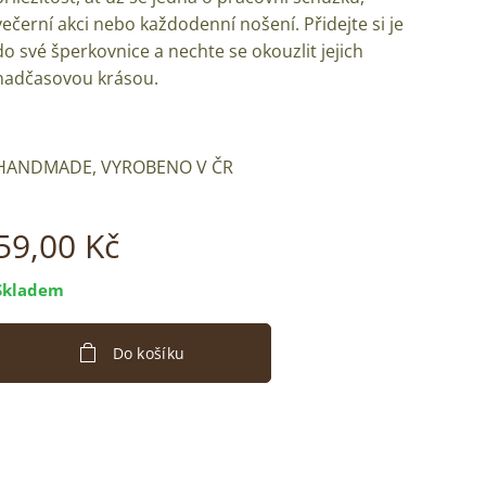
večerní akci nebo každodenní nošení. Přidejte si je
do své šperkovnice a nechte se okouzlit jejich
nadčasovou krásou.
HANDMADE, VYROBENO V ČR
59,00
Kč
Skladem
Do košíku