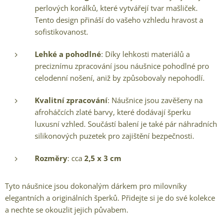
perlových korálků, které vytvářejí tvar mašliček.
Tento design přináší do vašeho vzhledu hravost a
sofistikovanost.
Lehké a pohodlné
: Díky lehkosti materiálů a
preciznímu zpracování jsou náušnice pohodlné pro
celodenní nošení, aniž by způsobovaly nepohodlí.
Kvalitní zpracování
: Náušnice jsou zavěšeny na
afroháčcích zlaté barvy, které dodávají šperku
luxusní vzhled. Součástí balení je také pár náhradních
silikonových puzetek pro zajištění bezpečnosti.
Rozměry
: cca
2,5 x 3 cm
Tyto náušnice jsou dokonalým dárkem pro milovníky
elegantních a originálních šperků. Přidejte si je do své kolekce
a nechte se okouzlit jejich půvabem.