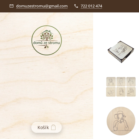
domuzestromu@gmail.com
722 012 474
Košík