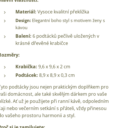
Hlavní vlastnosti:
Materiál:
Vysoce kvalitní překližka
Design:
Elegantní boho styl s motivem ženy s
kávou
Balení:
6 podtácků pečlivě uložených v
krásné dřevěné krabičce
Rozměry:
Krabička:
9,6 x 9,6 x 2 cm
Podtácek:
8,9 x 8,9 x 0,3 cm
Tyto podtácky jsou nejen praktickým doplňkem pro
vaši domácnost, ale také skvělým dárkem pro vaše
blízké. Ať už je použijete při ranní kávě, odpoledním
čaji nebo večerním setkání s přáteli, vždy přinesou
do vašeho prostoru harmonii a styl.
Proč si je zamilujete: