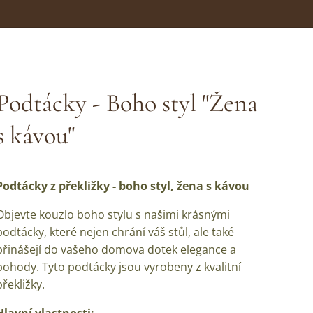
Podtácky - Boho styl "Žena
s kávou"
Podtácky z překližky - boho styl, žena s kávou
Objevte kouzlo boho stylu s našimi krásnými
podtácky, které nejen chrání váš stůl, ale také
přinášejí do vašeho domova dotek elegance a
pohody. Tyto podtácky jsou vyrobeny z kvalitní
překližky.