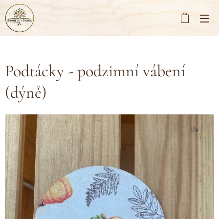
Podtácky - podzimní vábení
(dýně)