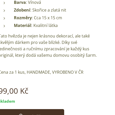
Barva
: Vínová
Zdobení
: Skořice a zlatá nit
Rozměry
: Cca 15 x 15 cm
Materiál
: Kvalitní látka
Tato hvězda je nejen krásnou dekorací, ale také
skvělým dárkem pro vaše blízké. Díky své
jedinečnosti a ručnímu zpracování je každý kus
originál, který dodá vašemu domovu osobitý šarm.
Cena za 1 kus, HANDMADE, VYROBENO V ČR
99,00
Kč
Skladem