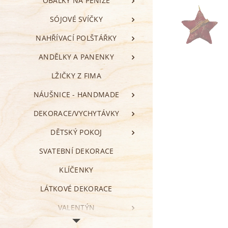
OBÁLKY NA PENÍZE
SÓJOVÉ SVÍČKY
NAHŘÍVACÍ POLŠTÁŘKY
ANDĚLKY A PANENKY
LŽIČKY Z FIMA
NÁUŠNICE - HANDMADE
DEKORACE/VYCHYTÁVKY
DĚTSKÝ POKOJ
SVATEBNÍ DEKORACE
KLÍČENKY
LÁTKOVÉ DEKORACE
VALENTÝN
ZÁLOŽKY DO KNIHY