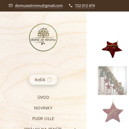
domuzestromu@gmail.com
722 012 474
Košík
ÚVOD
NOVINKY
PUDR LILLE