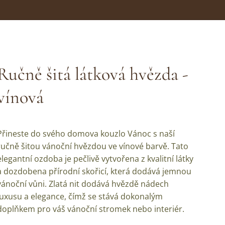
Ručně šitá látková hvězda -
vínová
Přineste do svého domova kouzlo Vánoc s naší
ručně šitou vánoční hvězdou ve vínové barvě. Tato
elegantní ozdoba je pečlivě vytvořena z kvalitní látky
a dozdobena přírodní skořicí, která dodává jemnou
vánoční vůni. Zlatá nit dodává hvězdě nádech
luxusu a elegance, čímž se stává dokonalým
doplňkem pro váš vánoční stromek nebo interiér.