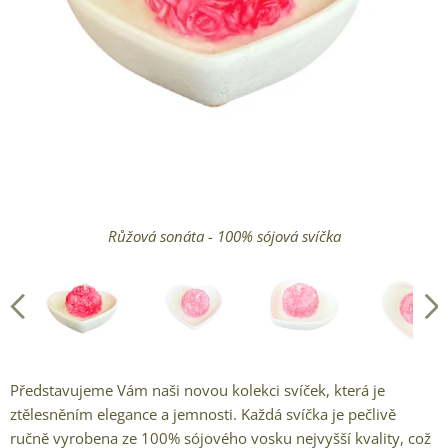
Růžová sonáta - 100% sójová svíčka, každý kus je originál
Růžová sonáta - 100% sójová svíčka vyrobeno v ČR
Růžová sonáta - sójová svíčka handmade
Růžová sonáta - 100% sójová svíčka
Představujeme Vám naši novou kolekci svíček, která je
ztělesněním elegance a jemnosti. Každá svíčka je pečlivě
ručně vyrobena ze 100% sójového vosku nejvyšší kvality, což