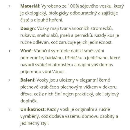
Materiál
: Vyrobeno ze 100% sójového vosku, který
je ekologický, biologicky odbouratelný a zajišťuje
čisté a dlouhé hoření.
Design
: Vosky mají tvar vánočních stromečků,
rukavic, sněhuláků, jmelí a perníčků. Každý kus je
ručně odléván, což zaručuje jejich jedinečnost.
Vůně
: Vánoční symfonie nabízí směs vůní
pomeranče, badyánu, hřebíčku a jehličnanu, které
navodí sváteční atmosféru a naplní váš domov
příjemnou vůní Vánoc.
Balení
: Vosky jsou uloženy v elegantní černé
plechové krabičce s plechovým víčkem v dekoru
dřeva, což z nich činí nejen praktický, ale i stylový
doplněk.
Unikátnost
: Každý vosk je originální a ručně
vyráběný, což dodává vašemu domovu osobitý a
jedinečný styl.