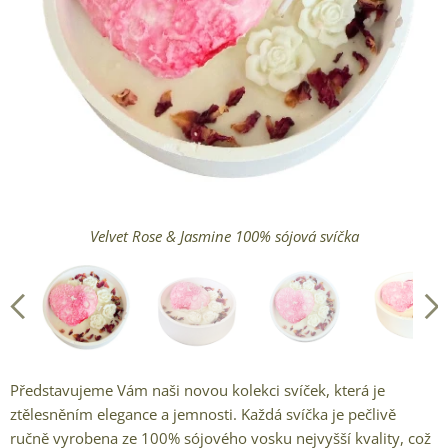
Velvet Rose & Jasmine handmade sójová svíčka
Velvet Rose & Jasmine - každý kus je originál
Velvet Rose & Jasmine 100% sójová svíčka
Velvet Rose & Jasmine ruční výroba
Představujeme Vám naši novou kolekci svíček, která je
ztělesněním elegance a jemnosti. Každá svíčka je pečlivě
ručně vyrobena ze 100% sójového vosku nejvyšší kvality, což