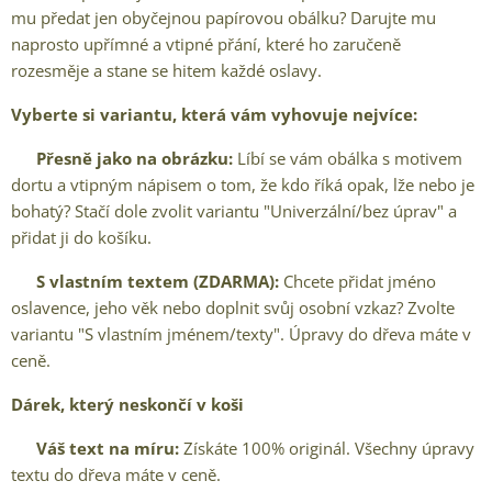
mu předat jen obyčejnou papírovou obálku? Darujte mu
naprosto upřímné a vtipné přání, které ho zaručeně
rozesměje a stane se hitem každé oslavy.
Vyberte si variantu, která vám vyhovuje nejvíce:
✨
Přesně jako na obrázku:
Líbí se vám obálka s motivem
dortu a vtipným nápisem o tom, že kdo říká opak, lže nebo je
bohatý? Stačí dole zvolit variantu "Univerzální/bez úprav" a
přidat ji do košíku.
✨
S vlastním textem (ZDARMA):
Chcete přidat jméno
oslavence, jeho věk nebo doplnit svůj osobní vzkaz? Zvolte
variantu "S vlastním jménem/texty". Úpravy do dřeva máte v
ceně.
Dárek, který neskončí v koši
✅
Váš text na míru:
Získáte 100% originál. Všechny úpravy
textu do dřeva máte v ceně.