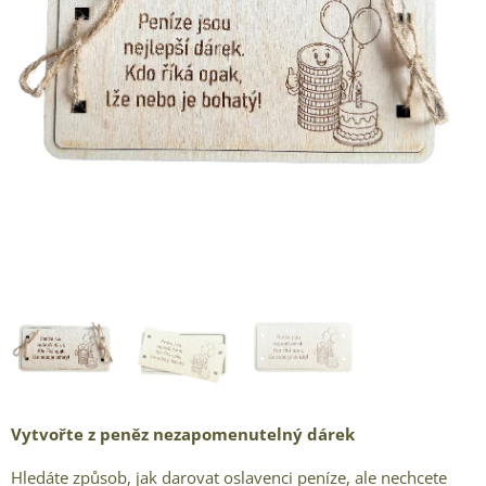
Originální dřevěná obálka na peníze s vtipným nápisem Peníze
jsou nejlepší dárek
Vytvořte z peněz nezapomenutelný dárek
Hledáte způsob, jak darovat oslavenci peníze, ale nechcete