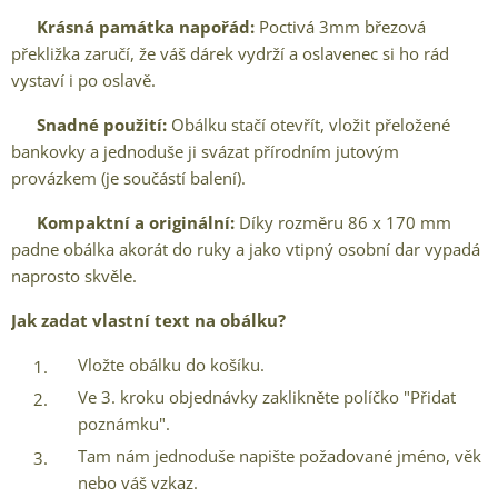
✅
Krásná památka napořád:
Poctivá 3mm březová
překližka zaručí, že váš dárek vydrží a oslavenec si ho rád
vystaví i po oslavě.
✅
Snadné použití:
Obálku stačí otevřít, vložit přeložené
bankovky a jednoduše ji svázat přírodním jutovým
provázkem (je součástí balení).
✅
Kompaktní a originální:
Díky rozměru 86 x 170 mm
padne obálka akorát do ruky a jako vtipný osobní dar vypadá
naprosto skvěle.
Jak zadat vlastní text na obálku?
Vložte obálku do košíku.
Ve 3. kroku objednávky zaklikněte políčko "Přidat
poznámku".
Tam nám jednoduše napište požadované jméno, věk
nebo váš vzkaz.