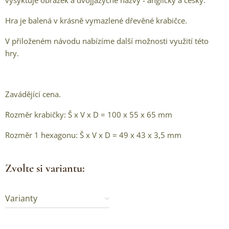
vysyktuje obrázek a dvojjazyčné názvy - anglický a český.
Hra je balená v krásně vymazlené dřevěné krabičce.
V přiloženém návodu nabízíme další možnosti využití této
hry.
Zavádějící cena.
Rozměr krabičky: Š x V x D = 100 x 55 x 65 mm
Rozměr 1 hexagonu: Š x V x D = 49 x 43 x 3,5 mm
Zvolte si variantu:
Varianty